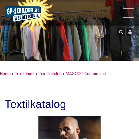
Home
›
Textildruck
›
Textilkatalog
›
MASCOT Customized
Textilkatalog