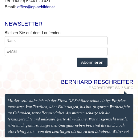
Tel. +43 (0) 6244 / 20 431
Email:
office@gp-schilder.at
NEWSLETTER
Bleiben Sie auf dem Laufenden...
BERNHARD RESCHREITER
// BODYSTREET SALZBURG
Mittlerweile habe ich mit der Firma GP-Schilder schon einige Projekte
umgesetzt. Von Textilien, über Folierungen, bis hin zu ganzen Werbetafeln
an Gebäuden, war alles mit dabei. Am meisten schätze ich die
termingerechte und unkomplizierte Abwicklung. Was ausgemacht wurde,
wird auch genauso umgesetzt. Und ganz neben bei, sind die auch noch
alle richtig nett – von den Lehrlingen bis hin zu den Inhabern. Weiter so!