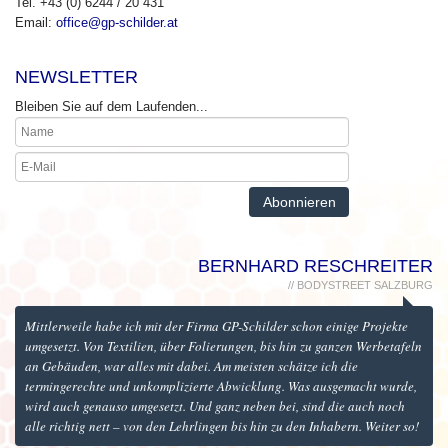
Tel. +43 (0) 6244 / 20 431
Email:
office@gp-schilder.at
NEWSLETTER
Bleiben Sie auf dem Laufenden...
BERNHARD RESCHREITER
// BODYSTREET SALZBURG
Mittlerweile habe ich mit der Firma GP-Schilder schon einige Projekte
umgesetzt. Von Textilien, über Folierungen, bis hin zu ganzen Werbetafeln
an Gebäuden, war alles mit dabei. Am meisten schätze ich die
termingerechte und unkomplizierte Abwicklung. Was ausgemacht wurde,
wird auch genauso umgesetzt. Und ganz neben bei, sind die auch noch
alle richtig nett – von den Lehrlingen bis hin zu den Inhabern. Weiter so!