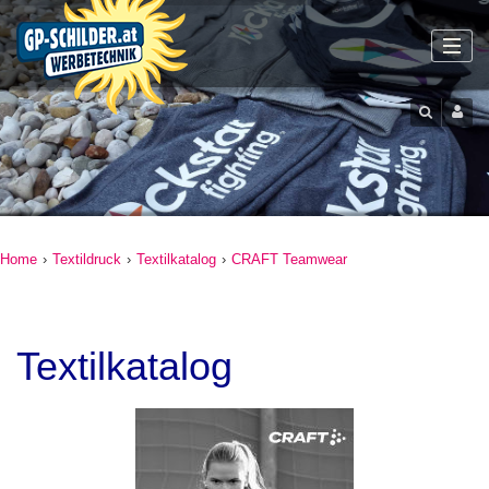
Home
›
Textildruck
›
Textilkatalog
›
CRAFT Teamwear
Textilkatalog